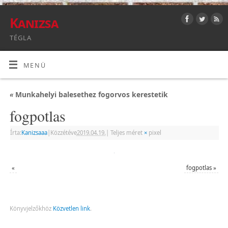
Kanizsa
TÉGLA
MENÜ
«
Munkahelyi balesethez fogorvos kerestetik
fogpotlas
Írta:
Kanizsaaa
|
Közzétéve
2019.04.19.
|
Teljes méret
×
pixel
«
fogpotlas
»
Könyvjelzőkhöz
Közvetlen link
.