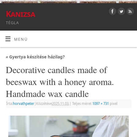
Kanizsa
TÉGLA
MENÜ
«
Gyertya készítése házilag?
Decorative candles made of
beeswax with a honey aroma.
Handmade wax candle
Írta:
horvathpeter
|
Közzétéve
2025.11.03.
|
Teljes méret
1097 × 731
pixel