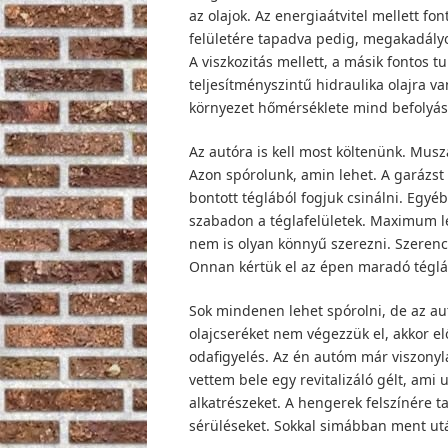
az olajok. Az energiaátvitel mellett f
felületére tapadva pedig, megakadályo
A viszkozitás mellett, a másik fontos 
teljesítményszintű hidraulika olajra v
környezet hőmérséklete mind befolyáso
Az autóra is kell most költenünk. Musz
Azon spórolunk, amin lehet. A garázst 
bontott téglából fogjuk csinálni. Egyéb
szabadon a téglafelületek. Maximum le 
nem is olyan könnyű szerezni. Szeren
Onnan kértük el az épen maradó téglá
Sok mindenen lehet spórolni, de az a
olajcseréket nem végezzük el, akkor e
odafigyelés. Az én autóm már viszonyl
vettem bele egy revitalizáló gélt, ami u
alkatrészeket. A hengerek felszínére ta
sérüléseket. Sokkal simábban ment ut