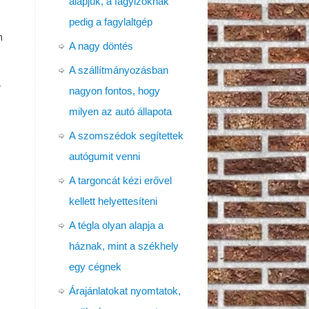
alapjuk, a fagyizóknak
pedig a fagylaltgép
m
A nagy döntés
A szállítmányozásban
,
nagyon fontos, hogy
milyen az autó állapota
n
A szomszédok segítettek
autógumit venni
A targoncát kézi erővel
kellett helyettesíteni
A tégla olyan alapja a
háznak, mint a székhely
egy cégnek
Árajánlatokat nyomtatok,