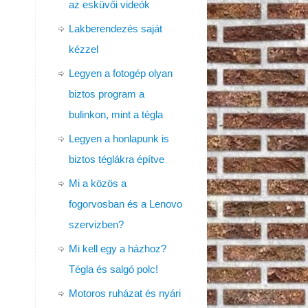
az esküvői videók
Lakberendezés saját
kézzel
Legyen a fotogép olyan
biztos program a
bulinkon, mint a tégla
Legyen a honlapunk is
biztos téglákra építve
Mi a közös a
fogorvosban és a Lenovo
szervizben?
Mi kell egy a házhoz?
Tégla és salgó polc!
Motoros ruházat és nyári