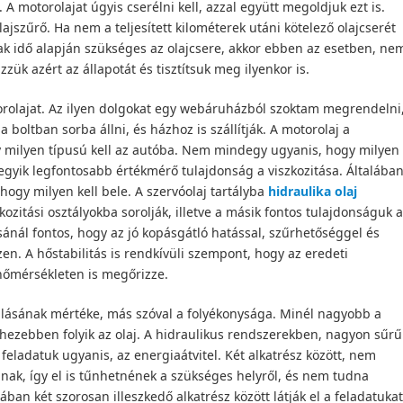
A motorolajat úgyis cserélni kell, azzal együtt megoldjuk ezt is.
ajszűrő. Ha nem a teljesített kilométerek utáni kötelező olajcserét
sak idő alapján szükséges az olajcsere, akkor ebben az esetben, ne
izzük azért az állapotát és tisztítsuk meg ilyenkor is.
orolajat. Az ilyen dolgokat egy webáruházból szoktam megrendelni
 boltban sorba állni, és házhoz is szállítják. A motorolaj a
milyen típusú kell az autóba. Nem mindegy ugyanis, hogy milyen
 egyik legfontosabb értékmérő tulajdonság a viszkozitása. Általába
ogy milyen kell bele. A szervóolaj tartályba
hidraulika olaj
zkozitási osztályokba sorolják, illetve a másik fontos tulajdonságuk a
ásánál fontos, hogy az jó kopásgátló hatással, szűrhetőséggel és
n. A hőstabilitás is rendkívüli szempont, hogy az eredeti
 hőmérsékleten is megőrizze.
nállásának mértéke, más szóval a folyékonysága. Minél nagyobb a
ehezebben folyik az olaj. A hidraulikus rendszerekben, nagyon sűrű
 feladatuk ugyanis, az energiaátvitel. Két alkatrész között, nem
anak, így el is tűnhetnének a szükséges helyről, és nem tudna
ban két szorosan illeszkedő alkatrész között látják el a feladatukat