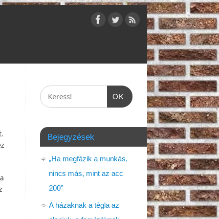
OK
t.
Bejegyzések
ez
„Ha megfázik a munkás,
nincs más, mint az acc
 a
200”
z
A házaknak a tégla az