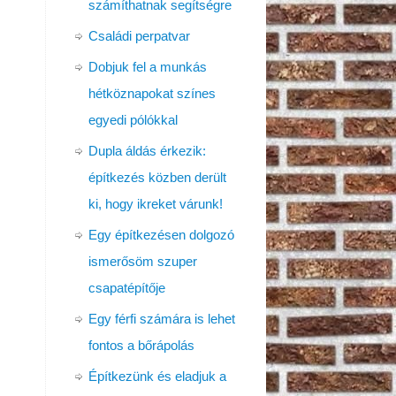
számíthatnak segítségre
Családi perpatvar
Dobjuk fel a munkás
hétköznapokat színes
egyedi pólókkal
Dupla áldás érkezik:
építkezés közben derült
ki, hogy ikreket várunk!
Egy építkezésen dolgozó
ismerősöm szuper
csapatépítője
Egy férfi számára is lehet
fontos a bőrápolás
Építkezünk és eladjuk a