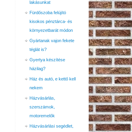
lakásunkat
Fürdőszoba felújító
kisokos pénztárca- és
környezetbarát módon
Gyártanak vajon fekete
téglát is?
Gyertya készítése
házilag?
Ház és autó, e kettő kell
nekem
Házvásárlás,
szerszámok,
motoremelők
Házvásárlási segédlet,