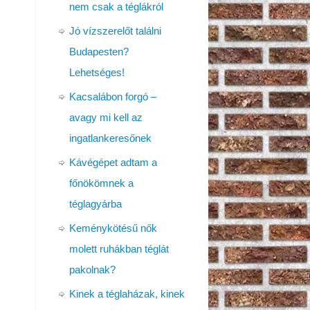
nem csak a téglákról
Jó vízszerelőt találni
Budapesten?
Lehetséges!
Kacsalábon forgó –
avagy mi kell az
ingatlankeresőnek
Kávégépet adtam a
főnökömnek a
téglagyárba
Keménykötésű nők
molett ruhákban téglát
pakolnak?
Kinek a téglaházak, kinek