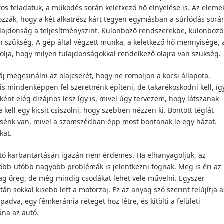
ontos feladatuk, a működés során keletkező hő elnyelése is. Az eleme
zzák, hogy a két alkatrész kárt tegyen egymásban a súrlódás sorá
tulajdonság a teljesítményszint. Különböző rendszerekbe, különböző
an szükség. A gép által végzett munka, a keletkező hő mennyisége, 
lja, hogy milyen tulajdonságokkal rendelkező olajra van szükség.
áj megcsinálni az olajcserét, hogy ne romoljon a kocsi állapota.
is mindenképpen fel szeretnénk építeni, de takarékoskodni kell, íg
ként elég dizájnos lesz így is, mivel úgy tervezem, hogy látszanak
kell egy kicsit csiszolni, hogy szebben nézzen ki. Bontott téglát
csénk van, mivel a szomszédban épp most bontanak le egy házat.
kat.
utó karbantartásán igazán nem érdemes. Ha elhanyagoljuk, az
lőbb-utóbb nagyobb problémák is jelentkezni fognak. Meg is éri az
ag öreg, de még mindig csodákat lehet vele művelni. Egyszer
tán sokkal kisebb lett a motorzaj. Ez az anyag szó szerint felújítja a
padva, egy fémkerámia réteget hoz létre, és kitölti a felületi
ána az autó.