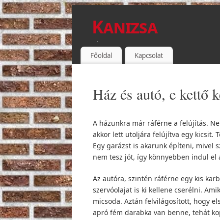
Kanizsa
TÉGLA
Főoldal
Kapcsolat
Ház és autó, e kettő 
A házunkra már ráférne a felújítás. Ne
akkor lett utoljára felújítva egy kics
Egy garázst is akarunk építeni, mivel 
nem tesz jót, így könnyebben indul el
Az autóra, szintén ráférne egy kis karb
szervóolajat is ki kellene cserélni. A
micsoda. Aztán felvilágosított, hogy els
apró fém darabka van benne, tehát kop