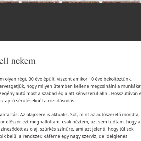
kell nekem
m olyan régi, 30 éve épült, viszont amikor 10 éve beköltöztünk,
it. Tervezgetjük, hogy milyen ütemben kellene megcsinálni a munkáka
szegény autó most a szabad ég alatt kényszerül állni. Hosszútávon 
 az apró sérüléseknél a rozsdásodás.
antartás. Az olajcsere is aktuális. Sőt, mint az autószerelő mondta,
mikor először ezt meghallottam, csak néztem, azt sem tudtam, hogy a
zíneződött az olaj, szürkés színűre, ami azt jelenti, hogy túl sok
ik belül a rendszer. Ráférne egy nagy szerviz, de ideiglenes