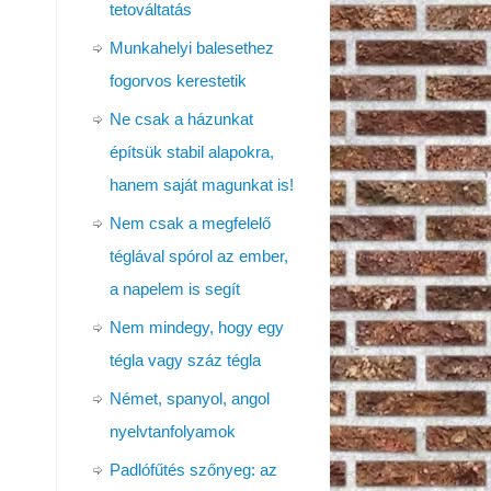
tetováltatás
Munkahelyi balesethez
fogorvos kerestetik
Ne csak a házunkat
építsük stabil alapokra,
hanem saját magunkat is!
Nem csak a megfelelő
téglával spórol az ember,
a napelem is segít
Nem mindegy, hogy egy
tégla vagy száz tégla
Német, spanyol, angol
nyelvtanfolyamok
Padlófűtés szőnyeg: az