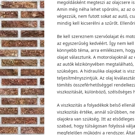
megoldásként megteszi az olajcsere is. 
Amin még néha lehet spórolni, az az ol
végezzük, nem futott sokat az autó, c
mindig kell kicserélni a szűrőt. Ellenőr
Be kell szereznem szervóolajat és mot
az egyszerűség kedvéért. Így nem kell a
könnyebb téma, arra emlékszem, hogy 
olajat választunk. A motorolajoknál az
az autók kézikönyvében megtalálható, h
szükséges. A hidraulika olajokat is vis
teljesítményszintjük. Az olaj kiválaszt
tömítés összeférhetőséggel rendelkezze
viszkozitását, különböző, szélsőséges
A viszkozitás a folyadékok belső elle
viszkozitás értéke, annál sűrűbben, n
olajokra van szükség. Itt az elsődleges
szabad, hogy túlságosan folyóssá válj
megfelelően működni a rendszer. Általá