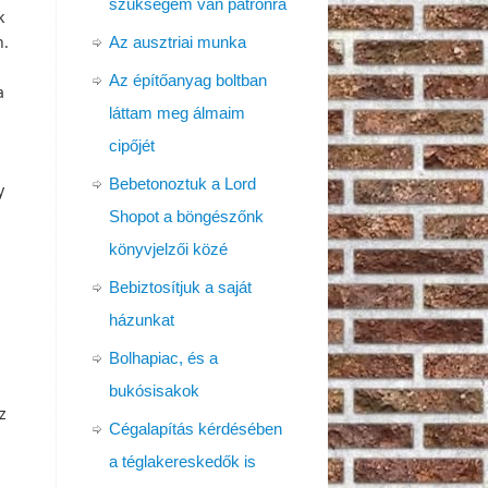
szükségem van patronra
k
n.
Az ausztriai munka
Az építőanyag boltban
a
láttam meg álmaim
cipőjét
Bebetonoztuk a Lord
y
Shopot a böngészőnk
könyvjelzői közé
Bebiztosítjuk a saját
házunkat
Bolhapiac, és a
bukósisakok
z
Cégalapítás kérdésében
a téglakereskedők is