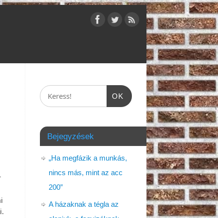
OK
Bejegyzések
„Ha megfázik a munkás,
nincs más, mint az acc
r
200”
i
A házaknak a tégla az
i.