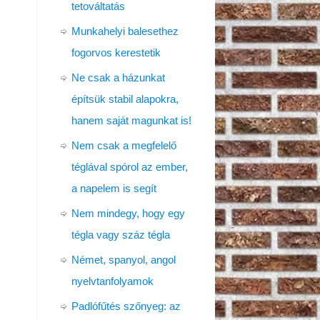
tetováltatás
Munkahelyi balesethez
fogorvos kerestetik
Ne csak a házunkat
építsük stabil alapokra,
hanem saját magunkat is!
Nem csak a megfelelő
téglával spórol az ember,
a napelem is segít
Nem mindegy, hogy egy
tégla vagy száz tégla
Német, spanyol, angol
nyelvtanfolyamok
Padlófűtés szőnyeg: az