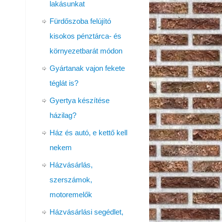
lakásunkat
Fürdőszoba felújító
kisokos pénztárca- és
környezetbarát módon
Gyártanak vajon fekete
téglát is?
Gyertya készítése
házilag?
Ház és autó, e kettő kell
nekem
Házvásárlás,
szerszámok,
motoremelők
Házvásárlási segédlet,