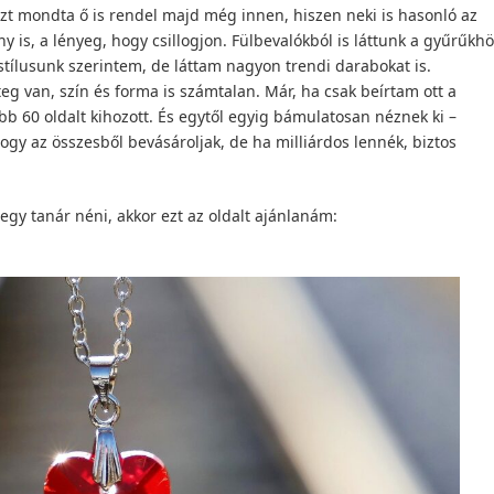
azt mondta ő is rendel majd még innen, hiszen neki is hasonló az
ny is, a lényeg, hogy csillogjon. Fülbevalókból is láttunk a gyűrűkh
 stílusunk szerintem, de láttam nagyon trendi darabokat is.
teg van, szín és forma is számtalan. Már, ha csak beírtam ott a
b 60 oldalt kihozott. És egytől egyig bámulatosan néznek ki –
hogy az összesből bevásároljak, de ha milliárdos lennék, biztos
egy tanár néni, akkor ezt az oldalt ajánlanám: