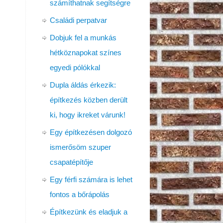
számíthatnak segítségre
Családi perpatvar
Dobjuk fel a munkás
hétköznapokat színes
egyedi pólókkal
Dupla áldás érkezik:
építkezés közben derült
ki, hogy ikreket várunk!
Egy építkezésen dolgozó
ismerősöm szuper
csapatépítője
Egy férfi számára is lehet
fontos a bőrápolás
Építkezünk és eladjuk a