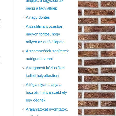
alapjuk, a fagyizóknak
pedig a fagylaltgép
A nagy döntés
s
t
A szállítmányozásban
nagyon fontos, hogy
milyen az autó állapota
A szomszédok segítettek
.
autógumit venni
m
A targoncát kézi erővel
kellett helyettesíteni
A tégla olyan alapja a
háznak, mint a székhely
egy cégnek
Árajánlatokat nyomtatok,