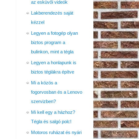
az esküvői videók
Lakberendezés saját
kézzel
Legyen a fotogép olyan
biztos program a
bulinkon, mint a tégla
Legyen a honlapunk is
biztos téglákra építve
Mi a közös a
fogorvosban és a Lenovo
szervizben?
Mi kell egy a házhoz?
Tégla és salgó polc!
Motoros ruházat és nyári