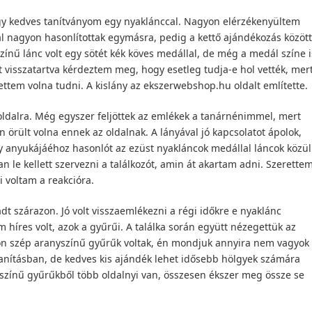
y kedves tanítványom egy nyaklánccal. Nagyon elérzékenyültem
l nagyon hasonlítottak egymásra, pedig a kettő ajándékozás között
színű lánc volt egy sötét kék köves medállal, de még a medál színe i
visszatartva kérdeztem meg, hogy esetleg tudja-e hol vették, mer
rettem volna tudni. A kislány az ekszerwebshop.hu oldalt említette.
 oldalra. Még egyszer feljöttek az emlékek a tanárnénimmel, mert
n örült volna ennek az oldalnak. A lányával jó kapcsolatot ápolok,
 anyukájáéhoz hasonlót az ezüst nyakláncok medállal láncok közül
 le kellett szervezni a találkozót, amin át akartam adni. Szerette
 voltam a reakcióra.
 szárazon. Jó volt visszaemlékezni a régi időkre e nyaklánc
 híres volt, azok a gyűrűi. A találka során együtt nézegettük az
n szép aranyszínű gyűrűk voltak, én mondjuk annyira nem vagyok
anításban, de kedves kis ajándék lehet idősebb hölgyek számára
színű gyűrűkből több oldalnyi van, összesen ékszer meg össze se