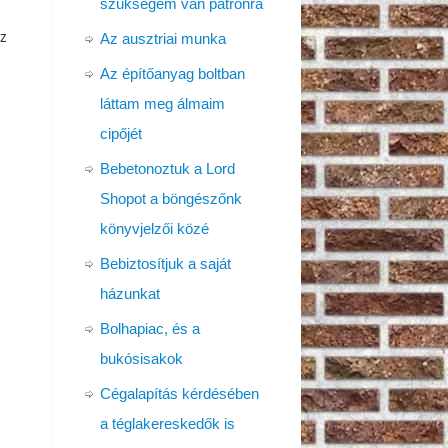
szükségem van patronra
öz
Az ausztriai munka
Az építőanyag boltban
láttam meg álmaim
cipőjét
Bebetonoztuk a Lord
Shopot a böngészőnk
könyvjelzői közé
Bebiztosítjuk a saját
házunkat
Bolhapiac, és a
bukósisakok
Cégalapítás kérdésében
a téglakereskedők is