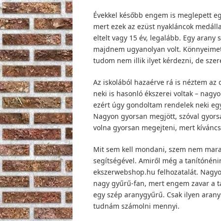
Évekkel később engem is meglepett eg
mert ezek az ezüst nyakláncok medálla
eltelt vagy 15 év, legalább. Egy arany 
majdnem ugyanolyan volt. Könnyeimet 
tudom nem illik ilyet kérdezni, de sze
Az iskolából hazaérve rá is néztem az
neki is hasonló ékszerei voltak – nagyo
ezért úgy gondoltam rendelek neki egy
Nagyon gyorsan megjött, szóval gyorsan
volna gyorsan megejteni, mert kíváncsi
Mit sem kell mondani, szem nem maradt
segítségével. Amiről még a tanítónénim
ekszerwebshop.hu felhozatalát. Nagyo
nagy gyűrű-fan, mert engem zavar a t
egy szép aranygyűrű. Csak ilyen arany
tudnám számolni mennyi.