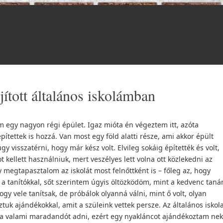
jított általános iskolámban
m egy nagyon régi épület. Igaz mióta én végeztem itt, azóta
építettek is hozzá. Van most egy föld alatti része, ami akkor épült
gy visszatérni, hogy már kész volt. Elvileg sokáig építették és volt,
 kellett használniuk, mert veszélyes lett volna ott közlekedni az
megtapasztalom az iskolát most felnőttként is – főleg az, hogy
 tanítókkal, sőt szerintem úgyis öltözködöm, mint a kedvenc taná
 vele tanítsak, de próbálok olyanná válni, mint ő volt, olyan
uk ajándékokkal, amit a szüleink vettek persze. Az általános iskola
a valami maradandót adni, ezért egy nyakláncot ajándékoztam nek