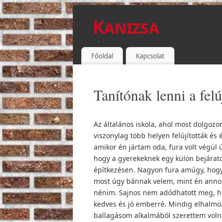
Kanizsa
TÉGLA
Főoldal
Kapcsolat
Tanítónak lenni a felú
Az általános iskola, ahol most dolgozo
viszonylag több helyen felújították és 
amikor én jártam oda, fura volt végül ú
hogy a gyerekeknek egy külön bejáratot
építkezésen. Nagyon fura amúgy, hogy 
most úgy bánnak velem, mint én anno a
nénim. Sajnos nem adódhatott meg, hogy
kedves és jó emberré. Mindig elhalmozt
ballagásom alkalmából szerettem voln