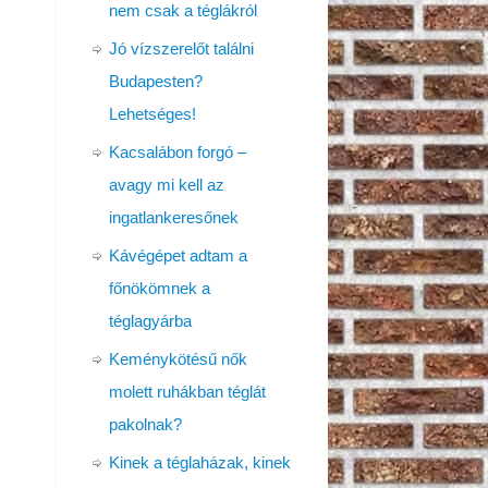
nem csak a téglákról
Jó vízszerelőt találni
Budapesten?
Lehetséges!
Kacsalábon forgó –
avagy mi kell az
ingatlankeresőnek
Kávégépet adtam a
főnökömnek a
téglagyárba
Keménykötésű nők
molett ruhákban téglát
pakolnak?
Kinek a téglaházak, kinek