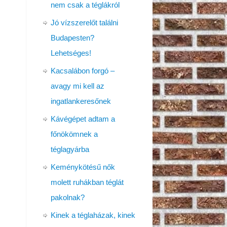
nem csak a téglákról
Jó vízszerelőt találni
Budapesten?
Lehetséges!
Kacsalábon forgó –
avagy mi kell az
ingatlankeresőnek
Kávégépet adtam a
főnökömnek a
téglagyárba
Keménykötésű nők
molett ruhákban téglát
pakolnak?
Kinek a téglaházak, kinek