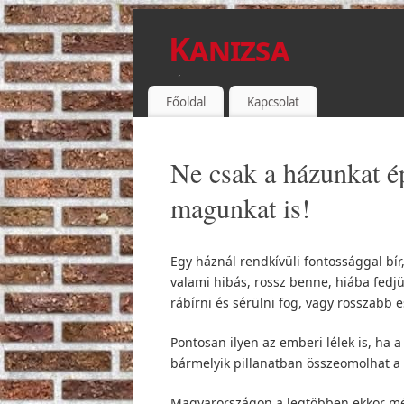
Kanizsa
TÉGLA
Főoldal
Kapcsolat
Ne csak a házunkat ép
magunkat is!
Egy háznál rendkívüli fontossággal bír
valami hibás, rossz benne, hiába fedjü
rábírni és sérülni fog, vagy rosszabb e
Pontosan ilyen az emberi lélek is, ha a
bármelyik pillanatban összeomolhat a 
Magyarországon a legtöbben ekkor még