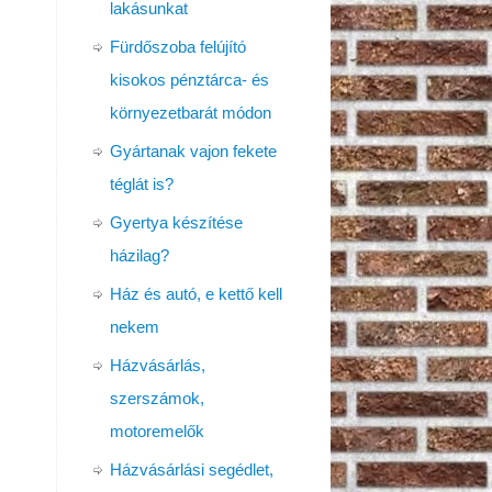
lakásunkat
Fürdőszoba felújító
kisokos pénztárca- és
környezetbarát módon
Gyártanak vajon fekete
téglát is?
Gyertya készítése
házilag?
Ház és autó, e kettő kell
nekem
Házvásárlás,
szerszámok,
motoremelők
Házvásárlási segédlet,