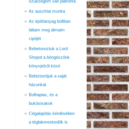
szükségem van patronra
Az ausztriai munka
Az építőanyag boltban
láttam meg álmaim
cipőjét
Bebetonoztuk a Lord
Shopot a böngészőnk
könyvjelzői közé
Bebiztosítjuk a saját
házunkat
Bolhapiac, és a
bukósisakok
Cégalapítás kérdésében
a téglakereskedők is