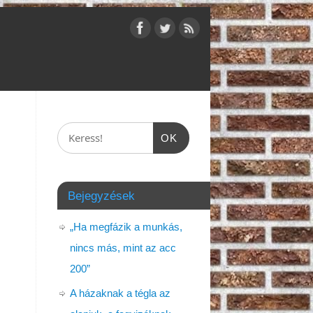
OK
Bejegyzések
„Ha megfázik a munkás,
nincs más, mint az acc
200”
A házaknak a tégla az