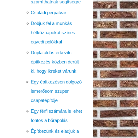
számíthatnak segítségre
Családi perpatvar
Dobjuk fel a munkás
hétköznapokat színes
egyedi pólókkal
Dupla áldás érkezik:
építkezés közben derült
ki, hogy ikreket várunk!
Egy építkezésen dolgozó
ismerősöm szuper
csapatépítője
Egy férfi számára is lehet
fontos a bőrápolás
Építkezünk és eladjuk a