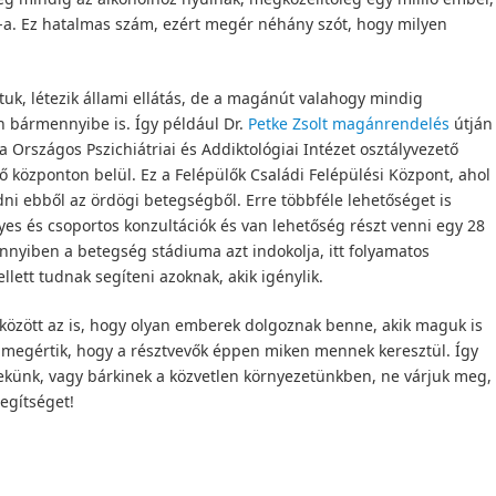
-a. Ez hatalmas szám, ezért megér néhány szót, hogy milyen
uk, létezik állami ellátás, de a magánút valahogy mindig
 bármennyibe is. Így például Dr.
Petke Zsolt magánrendelés
útján
a Országos Pszichiátriai és Addiktológiai Intézet osztályvezető
ő központon belül. Ez a Felépülők Családi Felépülési Központ, ahol
ni ebből az ördögi betegségből. Erre többféle lehetőséget is
yes és csoportos konzultációk és van lehetőség részt venni egy 28
nyiben a betegség stádiuma azt indokolja, itt folyamatos
lett tudnak segíteni azoknak, akik igénylik.
 között az is, hogy olyan emberek dolgoznak benne, akik maguk is
 megértik, hogy a résztvevők éppen miken mennek keresztül. Így
ekünk, vagy bárkinek a közvetlen környezetünkben, ne várjuk meg,
egítséget!