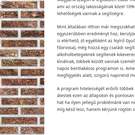
ami az ország lakosságának közel 10%
lehetőségek vannak a segítségre.
Mint általában itthon már megszokhatt
egyszerűbben eredményt hoz, kerüljön
is elérhető, (ő egyébként az Nyírő Gyul
főorvosa), még hozzá egy családi segít
alkoholbetegeknek segítenek kikevered
kínálnak, többek között vannak személ
napos bentlakásos programon is. Amen
megfigyelés alatt, szigorú napirend mel
A program hitelességét erősíti többek
átestek ezen az állapoton és pontosan
hát ha ilyen jellegű problémánk van n
míg késő lesz, hanem kérjünk rögtön s