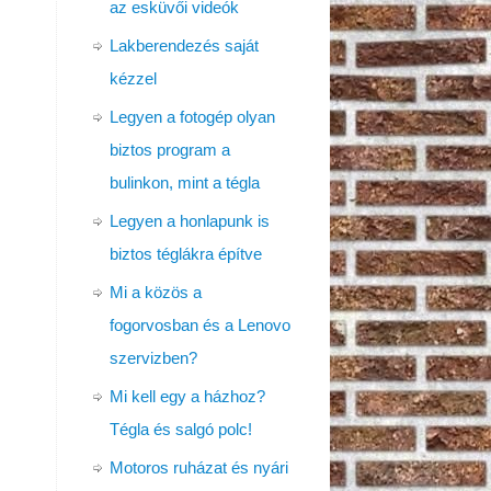
az esküvői videók
Lakberendezés saját
kézzel
Legyen a fotogép olyan
biztos program a
bulinkon, mint a tégla
Legyen a honlapunk is
biztos téglákra építve
Mi a közös a
fogorvosban és a Lenovo
szervizben?
Mi kell egy a házhoz?
Tégla és salgó polc!
Motoros ruházat és nyári