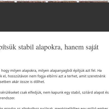
ítsük stabil alapokra, hanem saját
, hogy milyen alapokra, milyen alapanyagból építjük azt fel. Ha
k el, hosszútávon nem fogja elbírni azt a terhet, amit szeretnénk
setben akár össze is dőlhet.
 sérüléseket csak elfedjük, nem kapunk egy stabil, szilárd alapot és
rendszer.
 mindig az alkoholhoz nyúlnak, megközelítőleg egy millió ember,