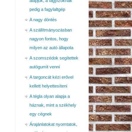
alapjuk, a fagyizóknak
pedig a fagylaltgép
A nagy döntés
A szállítmányozásban
nagyon fontos, hogy
milyen az autó állapota
A szomszédok segítettek
autógumit venni
A targoncát kézi erővel
kellett helyettesíteni
A tégla olyan alapja a
háznak, mint a székhely
egy cégnek
Árajánlatokat nyomtatok,