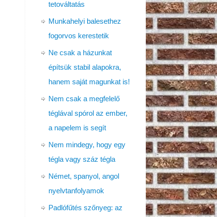
tetováltatás
Munkahelyi balesethez
fogorvos kerestetik
Ne csak a házunkat
építsük stabil alapokra,
hanem saját magunkat is!
Nem csak a megfelelő
téglával spórol az ember,
a napelem is segít
Nem mindegy, hogy egy
tégla vagy száz tégla
Német, spanyol, angol
nyelvtanfolyamok
Padlófűtés szőnyeg: az