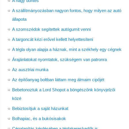
A nagy döntés
A szállítmányozásban nagyon fontos, hogy milyen az autó
állapota
A szomszédok segítettek autógumit venni
A targoncát kézi erővel kellett helyettesíteni
A tégla olyan alapja a háznak, mint a székhely egy cégnek
Árajánlatokat nyomtatok, szükségem van patronra
Az ausztriai munka
Az építőanyag boltban láttam meg álmaim cipőjét
Bebetonoztuk a Lord Shopot a böngészőnk könyvjelzői
közé
Bebiztosítjuk a saját házunkat
Bolhapiac, és a bukósisakok
Cégalapítás kérdésében a téglakereskedők is