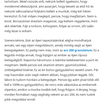
tartottam. Mivel csúszás volt, nekünk kellett igyekezni, hogy
mindennel elkészüljünk, ami azzal járt, hogy leesett az első hó és
nekünk változatlanul folytatni kellett a munkát, még két héten
keresztül. És hát milyen meglepő, persze, hogy megfáztam. Nem is
kicsit. Borzasztóan éreztem magamat, úgy keltem reggelente, mint
akit elvertek. Fájt a torkom, köhögtem, folyat az orrom, sőt talán
még lázas is voltam.
Szerencsémre, (bár az ilyen tapasztalatokat aligha mondhatjuk
annak), van egy olyan megoldásom, amely mindig segít az ilyen
betegségeken. Ez pedig nem más, mint az
acc 200 granulátum
. Ez a
legjobb módja annak, hogy kijöjjön az ember az ilyen típusú
betegségből. Naponta háromszor a teámba belekevertem a port és
megittam. Mellé persze sok vitamint ettem, gyümölcsökkel,
zöldségekkel kísérve. Ez az én biztos gyógyuláshoz vezető utam. Pár
nap használat után segít nekem abban, hogy jobban legyek. Sőt,
lábon ki tudom hordani a betegséget. Persze így azért jóval több idő
kell a 100%-os gyógyuláshoz, de nincs más választása az embernek
olyankor, amikor a munka tovább kell, hogy folyjon. A lényeg, hogy
minden formában nagy segítség nekem az acc 200, és nem tudok
jobb megoldást ennél.