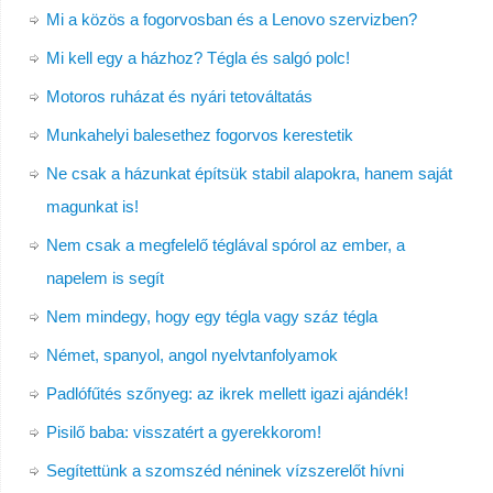
Mi a közös a fogorvosban és a Lenovo szervizben?
Mi kell egy a házhoz? Tégla és salgó polc!
Motoros ruházat és nyári tetováltatás
Munkahelyi balesethez fogorvos kerestetik
Ne csak a házunkat építsük stabil alapokra, hanem saját
magunkat is!
Nem csak a megfelelő téglával spórol az ember, a
napelem is segít
Nem mindegy, hogy egy tégla vagy száz tégla
Német, spanyol, angol nyelvtanfolyamok
Padlófűtés szőnyeg: az ikrek mellett igazi ajándék!
Pisilő baba: visszatért a gyerekkorom!
Segítettünk a szomszéd néninek vízszerelőt hívni