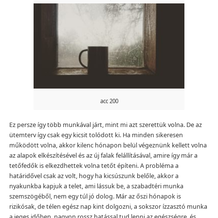
acc 200
Ez persze így több munkával járt, mint mi azt szerettük volna. De az
ütemterv így csak egy kicsit tolódott ki. Ha minden sikeresen
működött volna, akkor kilenc hónapon belül végeznünk kellett volna
az alapok elkészítésével és az új falak felállításával, amire így már a
tetőfedők is elkezdhettek volna tetőt építeni. A probléma a
határidővel csak az volt, hogy ha kicsúszunk belőle, akkor a
nyakunkba kapjuk a telet, ami lássuk be, a szabadtéri munka
szemszögéből, nem egy túl jó dolog. Már az őszi hónapok is
rizikósak, de télen egész nap kint dolgozni, a sokszor ízzasztó munka
a jeges időben, nagyon rossz hatással tud lenni az egészségre, és