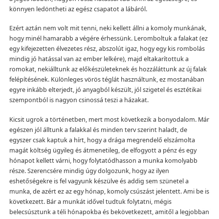
könnyen ledöntheti az egész csapatot a lábáról.
Ezért aztán nem volt mit tenni, neki kellett állni a komoly munkának,
hogy minél hamarabb a végére érhessünk. Leromboltuk a falakat (ez
egy kifejezetten élvezetes rész, abszolút igaz, hogy egy kis rombolás
mindig jó hatással van az ember lelkére), majd eltakarítottuk a
romokat, nekiálltunk az előkészületeknek és hozzáláttunk az új falak
felépítésének. Különleges vörös téglát használtunk, ez mostanában
egyre inkább elterjedt, jó anyagból készült, jól szigetel és esztétikai
szempontból is nagyon csinossá teszi a házakat.
Kicsit ugrok a történetben, mert most következik a bonyodalom. Már
egészen jól álltunk a falakkal és minden terv szerint haladt, de
egyszer csak kaptuk a hírt, hogy a drága megrendelő elszámolta
magát költség ügyileg és átmenetileg, de elfogyott a pénz és egy
hónapot kellett várni, hogy folytatódhasson a munka komolyabb
része. Szerencsére mindig úgy dolgozunk, hogy az ilyen
eshetőségekre is fel vagyunk készülve és addig sem szünetel a
munka, de azért ez az egy hónap, komoly csúszást jelentett. Ami be is
következett. Bár a munkát idővel tudtuk folytatni, mégis
belecsúsztunk a téli hónapokba és bekövetkezett, amitől a legjobban