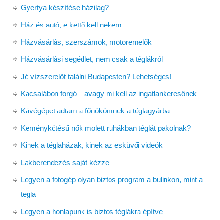
Gyertya készítése házilag?
Ház és autó, e kettő kell nekem
Házvásárlás, szerszámok, motoremelők
Házvásárlási segédlet, nem csak a téglákról
Jó vízszerelőt találni Budapesten? Lehetséges!
Kacsalábon forgó – avagy mi kell az ingatlankeresőnek
Kávégépet adtam a főnökömnek a téglagyárba
Keménykötésű nők molett ruhákban téglát pakolnak?
Kinek a téglaházak, kinek az esküvői videók
Lakberendezés saját kézzel
Legyen a fotogép olyan biztos program a bulinkon, mint a
tégla
Legyen a honlapunk is biztos téglákra építve