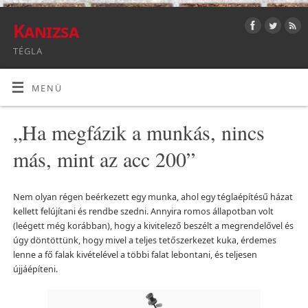
Kanizsa
TÉGLA
MENÜ
„Ha megfázik a munkás, nincs
más, mint az acc 200”
Nem olyan régen beérkezett egy munka, ahol egy téglaépítésű házat
kellett felújítani és rendbe szedni. Annyira romos állapotban volt
(leégett még korábban), hogy a kivitelező beszélt a megrendelővel és
úgy döntöttünk, hogy mivel a teljes tetőszerkezet kuka, érdemes
lenne a fő falak kivételével a többi falat lebontani, és teljesen
újjáépíteni.