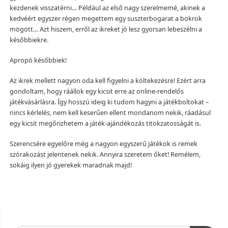
kezdenek visszatérni… Például az első nagy szerelmemé, akinek a
kedvéért egyszer régen megettem egy suszterbogarat a bokrok
mögött… Azt hiszem, erről az ikreket jó lesz gyorsan lebeszélni a
későbbiekre.
Apropó későbbiek!
Az ikrek mellett nagyon oda kell figyelni a költekezésre! Ezért arra
gondoltam, hogy ráállok egy kicsit erre az online-rendelős
játékvásárlásra. Így hosszú ideig ki tudom hagyni a játékboltokat –
nincs kérlelés, nem kell keserűen ellent mondanom nekik, ráadásul
egy kicsit megőrizhetem a játék-ajándékozás titokzatosságát is.
Szerencsére egyelőre még a nagyon egyszerű játékok is remek
szórakozást jelentenek nekik. Annyira szeretem őket! Remélem,
sokáig ilyen jó gyerekek maradnak majd!