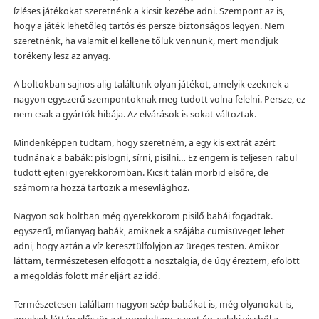
ízléses játékokat szeretnénk a kicsit kezébe adni. Szempont az is,
hogy a játék lehetőleg tartós és persze biztonságos legyen. Nem
szeretnénk, ha valamit el kellene tőlük vennünk, mert mondjuk
törékeny lesz az anyag.
A boltokban sajnos alig találtunk olyan játékot, amelyik ezeknek a
nagyon egyszerű szempontoknak meg tudott volna felelni. Persze, ez
nem csak a gyártók hibája. Az elvárások is sokat változtak.
Mindenképpen tudtam, hogy szeretném, a egy kis extrát azért
tudnának a babák: pislogni, sírni, pisilni… Ez engem is teljesen rabul
tudott ejteni gyerekkoromban. Kicsit talán morbid elsőre, de
számomra hozzá tartozik a mesevilághoz.
Nagyon sok boltban még gyerekkorom pisilő babái fogadtak.
egyszerű, műanyag babák, amiknek a szájába cumisüveget lehet
adni, hogy aztán a víz keresztülfolyjon az üreges testen. Amikor
láttam, természetesen elfogott a nosztalgia, de úgy éreztem, efölött
a megoldás fölött már eljárt az idő.
Természetesen találtam nagyon szép babákat is, még olyanokat is,