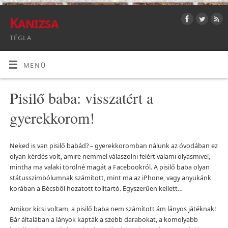
Kanizsa
TÉGLA
MENÜ
Pisilő baba: visszatért a
gyerekkorom!
Neked is van pisilő babád? – gyerekkoromban nálunk az óvodában ez
olyan kérdés volt, amire nemmel válaszolni felért valami olyasmivel,
mintha ma valaki törölné magát a Facebookról. A pisilő baba olyan
státusszimbólumnak számított, mint ma az iPhone, vagy anyukánk
korában a Bécsből hozatott tolltartó. Egyszerűen kellett…
Amikor kicsi voltam, a pisilő baba nem számított ám lányos játéknak!
Bár általában a lányok kapták a szebb darabokat, a komolyabb