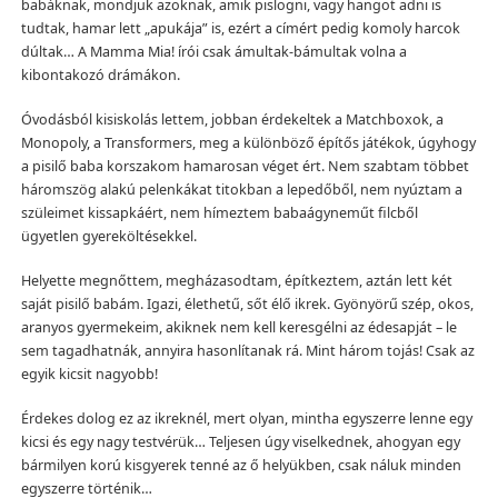
babáknak, mondjuk azoknak, amik pislogni, vagy hangot adni is
tudtak, hamar lett „apukája” is, ezért a címért pedig komoly harcok
dúltak… A Mamma Mia! írói csak ámultak-bámultak volna a
kibontakozó drámákon.
Óvodásból kisiskolás lettem, jobban érdekeltek a Matchboxok, a
Monopoly, a Transformers, meg a különböző építős játékok, úgyhogy
a pisilő baba korszakom hamarosan véget ért. Nem szabtam többet
háromszög alakú pelenkákat titokban a lepedőből, nem nyúztam a
szüleimet kissapkáért, nem hímeztem babaágyneműt filcből
ügyetlen gyereköltésekkel.
Helyette megnőttem, megházasodtam, építkeztem, aztán lett két
saját pisilő babám. Igazi, élethetű, sőt élő ikrek. Gyönyörű szép, okos,
aranyos gyermekeim, akiknek nem kell keresgélni az édesapját – le
sem tagadhatnák, annyira hasonlítanak rá. Mint három tojás! Csak az
egyik kicsit nagyobb!
Érdekes dolog ez az ikreknél, mert olyan, mintha egyszerre lenne egy
kicsi és egy nagy testvérük… Teljesen úgy viselkednek, ahogyan egy
bármilyen korú kisgyerek tenné az ő helyükben, csak náluk minden
egyszerre történik…