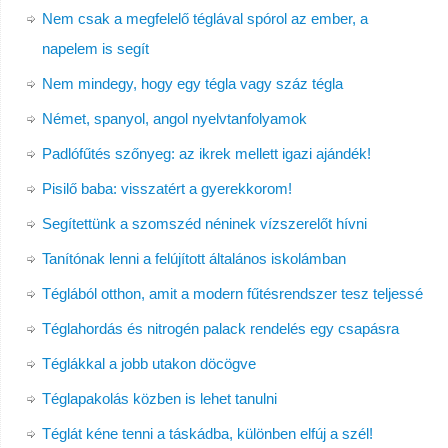
Nem csak a megfelelő téglával spórol az ember, a
napelem is segít
Nem mindegy, hogy egy tégla vagy száz tégla
Német, spanyol, angol nyelvtanfolyamok
Padlófűtés szőnyeg: az ikrek mellett igazi ajándék!
Pisilő baba: visszatért a gyerekkorom!
Segítettünk a szomszéd néninek vízszerelőt hívni
Tanítónak lenni a felújított általános iskolámban
Téglából otthon, amit a modern fűtésrendszer tesz teljessé
Téglahordás és nitrogén palack rendelés egy csapásra
Téglákkal a jobb utakon döcögve
Téglapakolás közben is lehet tanulni
Téglát kéne tenni a táskádba, különben elfúj a szél!