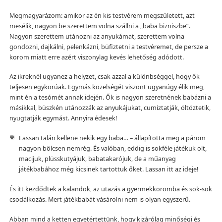
Megmagyarázom: amikor az én kis testvérem megszületett, azt
mesélik, nagyon be szerettem volna szállni a „baba bizniszbe”.
Nagyon szerettem utánozni az anyukámat, szerettem volna
gondozni, dajkálni, pelenkázni, büfiztetni a testvéremet, de persze a
korom miatt erre azért viszonylag kevés lehetőség adódott.
Az ikreknél ugyanez a helyzet, csak azzal a különbséggel, hogy ők
teljesen egykorúak. Egymás közelségét viszont ugyanúgy élik meg,
mint én a tesómét annak idején. Ők is nagyon szeretnének babázni a
másikkal, büszkén utánozzák az anyukájukat, cumiztatják, öltöztetik,
nyugtatják egymást. Annyira édesek!
Lassan talán kellene nekik egy baba… – állapította meg a párom
nagyon bölcsen nemrég. És valóban, eddig is sokféle játékuk olt,
macijuk, plüsskutyájuk, babatakarójuk, de a műanyag
játékbabához még kicsinek tartottuk őket. Lassan itt az ideje!
És itt kezdődtek a kalandok, az utazás a gyermekkoromba és sok-sok
csodálkozás. Mert játékbabát vásárolni nem is olyan egyszerű.
Abban mind a ketten egyetértettünk, hogy kizárólag minőségi és