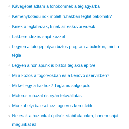
Kávégépet adtam a főnökömnek a téglagyárba
Keménykötésű nők molett ruhákban téglát pakolnak?
Kinek a téglaházak, kinek az esküvői videók
Lakberendezés saját kézzel
Legyen a fotogép olyan biztos program a bulinkon, mint a
tégla
Legyen a honlapunk is biztos téglákra építve
Mi a közös a fogorvosban és a Lenovo szervizben?
Mi kell egy a házhoz? Tégla és salgó polc!
Motoros ruházat és nyári tetováltatás
Munkahelyi balesethez fogorvos kerestetik
Ne csak a házunkat építsük stabil alapokra, hanem saját
magunkat is!