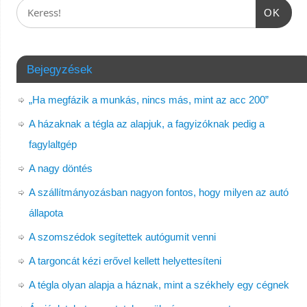
OK
Bejegyzések
„Ha megfázik a munkás, nincs más, mint az acc 200”
A házaknak a tégla az alapjuk, a fagyizóknak pedig a
fagylaltgép
A nagy döntés
A szállítmányozásban nagyon fontos, hogy milyen az autó
állapota
A szomszédok segítettek autógumit venni
A targoncát kézi erővel kellett helyettesíteni
A tégla olyan alapja a háznak, mint a székhely egy cégnek