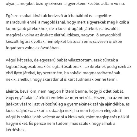
olyan, amelyiket bizony szívesen a gyerekeim kezébe adtam volna.
Egészen sokat kínáltak kedvező árú babákból is – egyelőre
maradtunk ennél a megoldásnál, hogy mert a gyerekek még kicsik a
komolyabb játékokhoz, de a kicsit drágább játékok is abszolút
megérték volna az árukat: élethű, ízléses, nagyon jó anyagokból
készült figurák voltak, némelyiket biztosan én is szívesen örökbe
fogadtam volna az óvodában.
Végül két szép, de egyszerű babát választottam, ezek tűntek a
legbarátságosabbnak és legtartósabbnak – az ikreknek pedig ezek az
első ilyen játékai, így szeretném, ha sokáig megmaradhatnának
nekik, anélkül, hogy akaratlanul is kárt tudnának benne tenni.
Eleinte, bevallom, nem nagyon hittem benne, hogy jó ötlet babát,
vagy egyáltalán, játékot rendelni az internetről… Hiszen, ha az ember
játékot vásárol, azt valószínűleg a gyermekének szánja ajándékba, és
kicsit szájhúzva akkor is odaadja neki, ha nem teljesen elégedett.
Végül is sokkal jobb
valamit
adni a kicsiknek, mint meglepetés nélkül
hagyni őket. És persze nem tudom, más szülők hogy állnak a
kérdéshez.