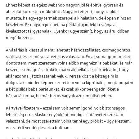
Ehhez képest az egész webshop nagyon jól felépítve, gyorsan és
abszolút korrekten működött. Nagyon tetszett, hogy az oldal
mutatta, ha egy-egy termék szerepel a kínálatban, de éppen nincsen
készleten. Ez nagyon jó lehet, ha például ajándékba szánja a
kiválasztott tárgyat valaki. Ilyenkor ugye számít, hogy az áru időben
megérkezzen..
A vásárlás is klasszul ment: lehetett házhozszállítást, csomagpontos
szállítást és személyes átvételt is választani. Én a csomagpont mellett
döntöttem, mert szerettem volna előbb megnézni a babákat, és már
készen, csomagolás, címkék, matricák nélkül a kicsiknek adni, hogy
akár azonnal játszhassanak velük. Persze kicsit a kétségeim is
dolgoztak: mindenképpen szerettem volna kipróbálni, megtapogatni
a két pisilős baba barátunkat, és csak akkor beengedni őket a
háztartásomba, ha már biztos vagyok azok minőségében.
Kártyával fizettem – ezzel sem volt semmi gond, volt biztonságos
lehetőség erre. Máskor egyébként mindig az utánvétet szoktam
választani, de most szerettem volna tenni egy próbát – úgy éreztem,
visszatérő vendég leszek a boltban.