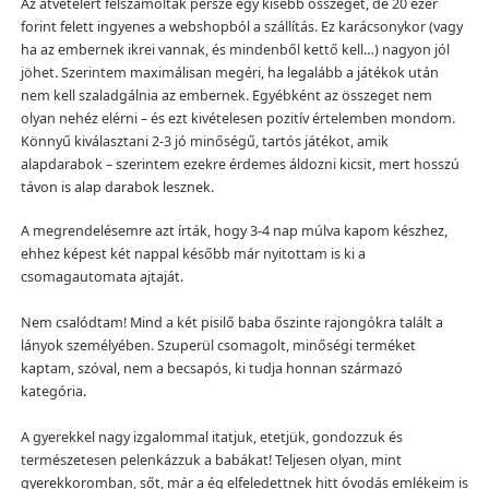
Az átvételért felszámoltak persze egy kisebb összeget, de 20 ezer
forint felett ingyenes a webshopból a szállítás. Ez karácsonykor (vagy
ha az embernek ikrei vannak, és mindenből kettő kell…) nagyon jól
jöhet. Szerintem maximálisan megéri, ha legalább a játékok után
nem kell szaladgálnia az embernek. Egyébként az összeget nem
olyan nehéz elérni – és ezt kivételesen pozitív értelemben mondom.
Könnyű kiválasztani 2-3 jó minőségű, tartós játékot, amik
alapdarabok – szerintem ezekre érdemes áldozni kicsit, mert hosszú
távon is alap darabok lesznek.
A megrendelésemre azt írták, hogy 3-4 nap múlva kapom készhez,
ehhez képest két nappal később már nyitottam is ki a
csomagautomata ajtaját.
Nem csalódtam! Mind a két pisilő baba őszinte rajongókra talált a
lányok személyében. Szuperül csomagolt, minőségi terméket
kaptam, szóval, nem a becsapós, ki tudja honnan származó
kategória.
A gyerekkel nagy izgalommal itatjuk, etetjük, gondozzuk és
természetesen pelenkázzuk a babákat! Teljesen olyan, mint
gyerekkoromban, sőt, már a ég elfeledettnek hitt óvodás emlékeim is