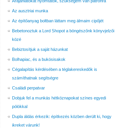
Árajánlatokat nyomtatok, szükségem van patronra
Az ausztriai munka
Az építőanyag boltban láttam meg álmaim cipőjét
Bebetonoztuk a Lord Shopot a böngészőnk könyvjelzői
közé
Bebiztosítjuk a saját házunkat
Bolhapiac, és a bukósisakok
Cégalapítás kérdésében a téglakereskedők is
számíthatnak segítségre
Családi perpatvar
Dobjuk fel a munkás hétköznapokat színes egyedi
pólókkal
Dupla áldás érkezik: építkezés közben derült ki, hogy
ikreket várunk!