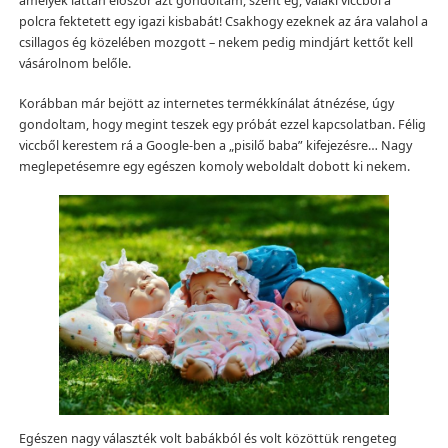
amelyek láttán először azt gondoltam, szent ég, valaki viccből a
polcra fektetett egy igazi kisbabát! Csakhogy ezeknek az ára valahol a
csillagos ég közelében mozgott – nekem pedig mindjárt kettőt kell
vásárolnom belőle.
Korábban már bejött az internetes termékkínálat átnézése, úgy
gondoltam, hogy megint teszek egy próbát ezzel kapcsolatban. Félig
viccből kerestem rá a Google-ben a „pisilő baba” kifejezésre… Nagy
meglepetésemre egy egészen komoly weboldalt dobott ki nekem.
Egészen nagy választék volt babákból és volt közöttük rengeteg